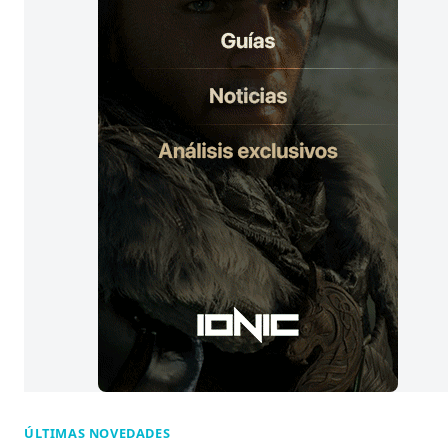
a
s
:
ÚLTIMAS NOVEDADES