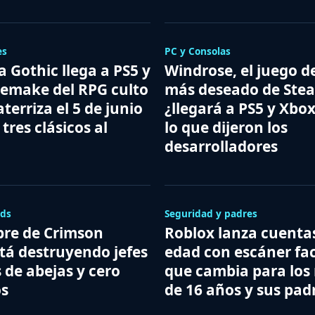
es
PC y Consolas
ía Gothic llega a PS5 y
Windrose, el juego d
remake del RPG culto
más deseado de Ste
aterriza el 5 de junio
¿llegará a PS5 y Xbox
 tres clásicos al
lo que dijeron los
desarrolladores
lds
Seguridad y padres
bre de Crimson
Roblox lanza cuenta
tá destruyendo jefes
edad con escáner faci
 de abejas y cero
que cambia para los
os
de 16 años y sus pad