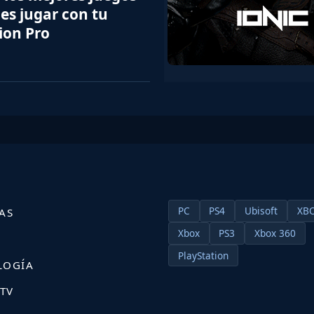
es jugar con tu
ion Pro
PC
PS4
Ubisoft
XB
AS
Xbox
PS3
Xbox 360
S
PlayStation
LOGÍA
 TV