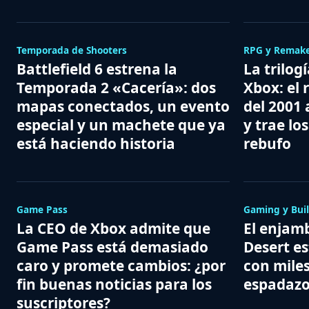
Temporada de Shooters
RPG y Remak
Battlefield 6 estrena la
La trilog
Temporada 2 «Cacería»: dos
Xbox: el 
mapas conectados, un evento
del 2001 
especial y un machete que ya
y trae los
está haciendo historia
rebufo
Game Pass
Gaming y Bui
La CEO de Xbox admite que
El enjam
Game Pass está demasiado
Desert es
caro y promete cambios: ¿por
con miles
fin buenas noticias para los
espadaz
suscriptores?