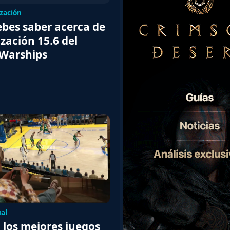
zación
ebes saber acerca de
ización 15.6 del
 Warships
ual
 los mejores juegos