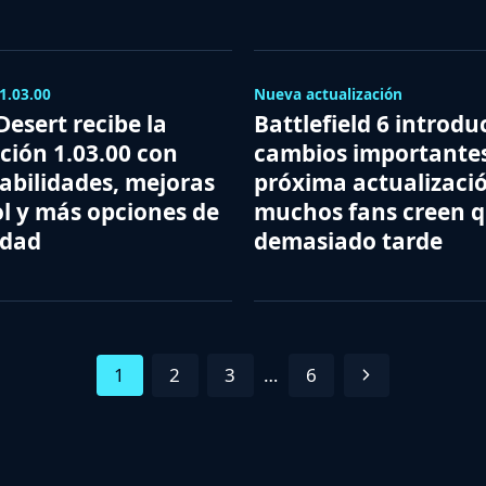
1.03.00
Nueva actualización
esert recibe la
Battlefield 6 introdu
ción 1.03.00 con
cambios importantes
abilidades, mejoras
próxima actualizació
ol y más opciones de
muchos fans creen q
idad
demasiado tarde
Next
1
2
3
…
6
Page