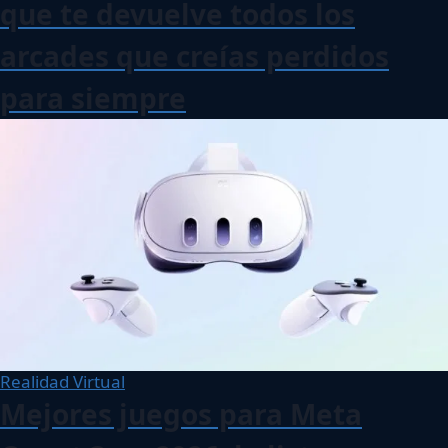
que te devuelve todos los
arcades que creías perdidos
para siempre
Realidad Virtual
Mejores juegos para Meta