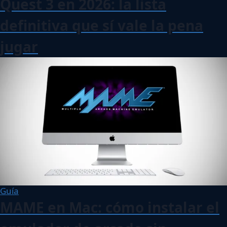
Quest 3 en 2026: la lista
definitiva que sí vale la pena
jugar
Guía
MAME en Mac: cómo instalar el