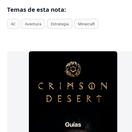
Temas de esta nota:
T
AC
Aventura
Estrategia
Minecraft
a
g
s
d
e
E
n
t
r
a
d
a
s
: