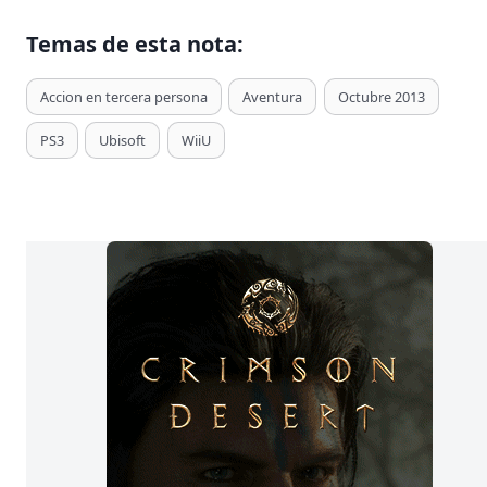
Temas de esta nota:
T
Accion en tercera persona
Aventura
Octubre 2013
a
PS3
Ubisoft
WiiU
g
s
d
e
E
n
t
r
a
d
a
s