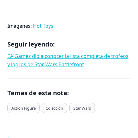
Imágenes:
Hot Toys
Seguir leyendo:
EA Games dio a conocer la lista completa de trofeos
y logros de Star Wars Battlefront
Temas de esta nota:
T
Action Figure
Colección
Star Wars
a
g
s
d