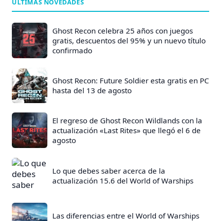
ÚLTIMAS NOVEDADES
e
E
Ghost Recon celebra 25 años con juegos
n
gratis, descuentos del 95% y un nuevo título
confirmado
t
r
a
Ghost Recon: Future Soldier esta gratis en PC
hasta del 13 de agosto
d
a
s
El regreso de Ghost Recon Wildlands con la
actualización «Last Rites» que llegó el 6 de
:
agosto
Lo que debes saber acerca de la
actualización 15.6 del World of Warships
Las diferencias entre el World of Warships