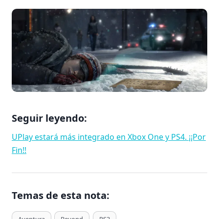
Seguir leyendo:
UPlay estará más integrado en Xbox One y PS4. ¡¡Por
Fin!!
Temas de esta nota:
T