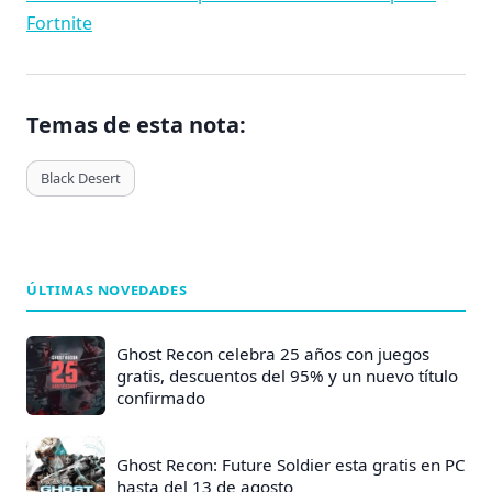
Fortnite
Temas de esta nota:
T
Black Desert
a
g
s
d
ÚLTIMAS NOVEDADES
e
E
Ghost Recon celebra 25 años con juegos
n
gratis, descuentos del 95% y un nuevo título
confirmado
t
r
a
Ghost Recon: Future Soldier esta gratis en PC
hasta del 13 de agosto