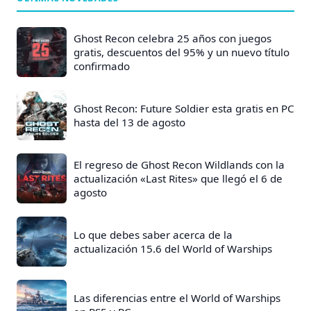
e
E
Ghost Recon celebra 25 años con juegos
n
gratis, descuentos del 95% y un nuevo título
confirmado
t
r
a
Ghost Recon: Future Soldier esta gratis en PC
hasta del 13 de agosto
d
a
s
El regreso de Ghost Recon Wildlands con la
actualización «Last Rites» que llegó el 6 de
:
agosto
Lo que debes saber acerca de la
actualización 15.6 del World of Warships
Las diferencias entre el World of Warships