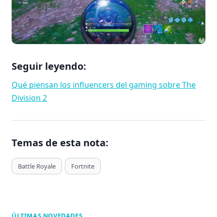
Seguir leyendo:
Qué piensan los influencers del gaming sobre The
Division 2
Temas de esta nota:
T
Battle Royale
Fortnite
a
g
s
d
ÚLTIMAS NOVEDADES