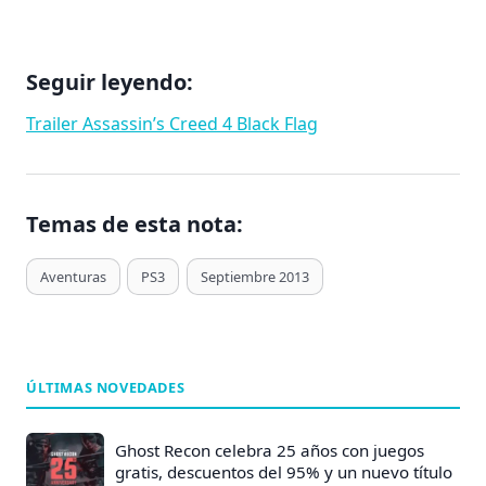
Seguir leyendo:
Trailer Assassin’s Creed 4 Black Flag
Temas de esta nota:
T
Aventuras
PS3
Septiembre 2013
a
g
s
d
ÚLTIMAS NOVEDADES
e
E
Ghost Recon celebra 25 años con juegos
n
gratis, descuentos del 95% y un nuevo título