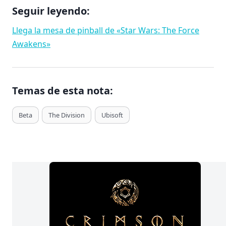
Seguir leyendo:
Llega la mesa de pinball de «Star Wars: The Force
Awakens»
Temas de esta nota:
T
Beta
The Division
Ubisoft
a
g
s
d
e
E
n
t