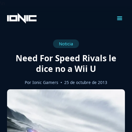
\n
Saltar
al
Contenido
Noticia
Need For Speed Rivals le
dice no a Wii U
Por
Ionic Gamers
25 de octubre de 2013