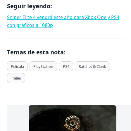
Seguir leyendo:
Sniper Elite 4 vendrá este año para Xbox One y PS4
con gráficos a 1080p
Temas de esta nota:
T
Película
PlayStation
PS4
Ratchet & Clank
a
Tráiler
g
s
d
e
E
n
t