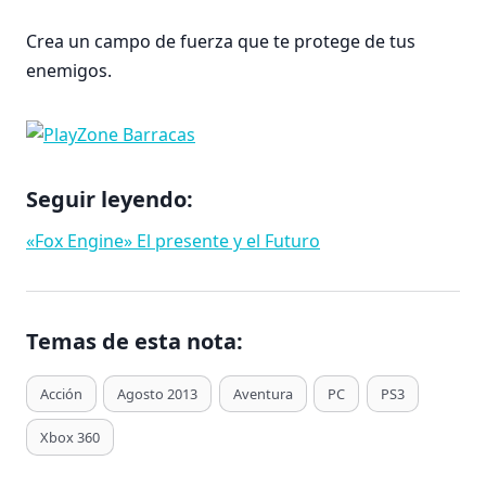
Crea un campo de fuerza que te protege de tus
enemigos.
Seguir leyendo:
«Fox Engine» El presente y el Futuro
Temas de esta nota:
T
Acción
Agosto 2013
Aventura
PC
PS3
a
Xbox 360
g
s