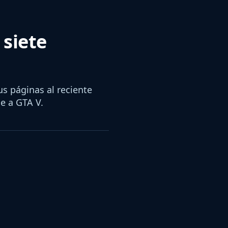
 siete
us páginas al reciente
e a GTA V.