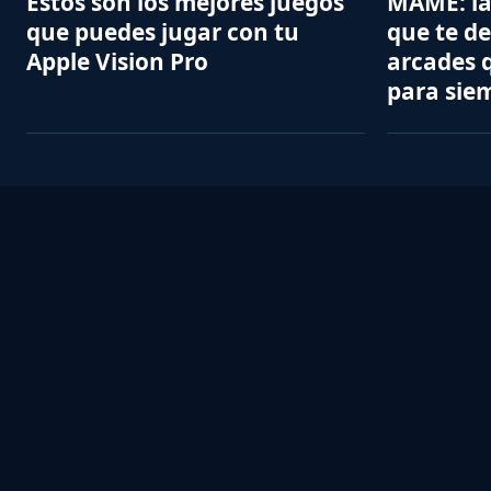
Estos son los mejores juegos
MAME: la
que puedes jugar con tu
que te de
Apple Vision Pro
arcades q
para sie