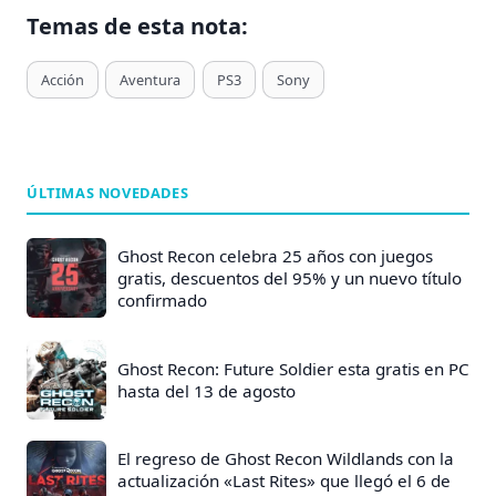
Temas de esta nota:
T
Acción
Aventura
PS3
Sony
a
g
s
d
ÚLTIMAS NOVEDADES
e
E
Ghost Recon celebra 25 años con juegos
n
gratis, descuentos del 95% y un nuevo título
confirmado
t
r
a
Ghost Recon: Future Soldier esta gratis en PC
hasta del 13 de agosto
d
a
s
El regreso de Ghost Recon Wildlands con la
actualización «Last Rites» que llegó el 6 de
: