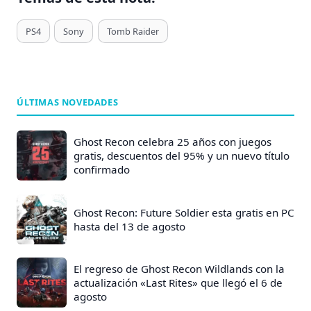
T
PS4
Sony
Tomb Raider
a
g
s
d
ÚLTIMAS NOVEDADES
e
E
Ghost Recon celebra 25 años con juegos
n
gratis, descuentos del 95% y un nuevo título
confirmado
t
r
a
Ghost Recon: Future Soldier esta gratis en PC
hasta del 13 de agosto
d
a
s
El regreso de Ghost Recon Wildlands con la
actualización «Last Rites» que llegó el 6 de
:
agosto