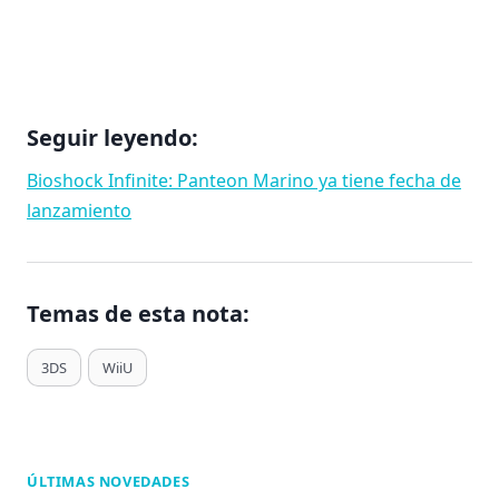
Seguir leyendo:
Bioshock Infinite: Panteon Marino ya tiene fecha de
lanzamiento
Temas de esta nota:
T
3DS
WiiU
a
g
s
d
ÚLTIMAS NOVEDADES