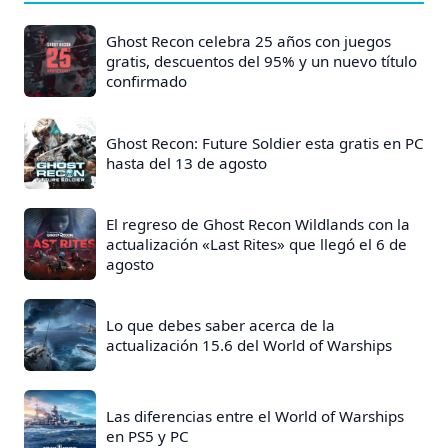
e
E
Ghost Recon celebra 25 años con juegos
n
gratis, descuentos del 95% y un nuevo título
confirmado
t
r
a
Ghost Recon: Future Soldier esta gratis en PC
hasta del 13 de agosto
d
a
s
El regreso de Ghost Recon Wildlands con la
actualización «Last Rites» que llegó el 6 de
:
agosto
Lo que debes saber acerca de la
actualización 15.6 del World of Warships
Las diferencias entre el World of Warships
en PS5 y PC