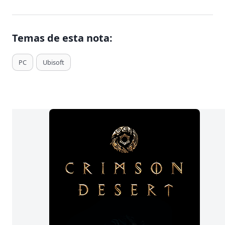
Temas de esta nota:
T
PC
Ubisoft
a
g
s
d
e
E
n
t
r
a
d
a