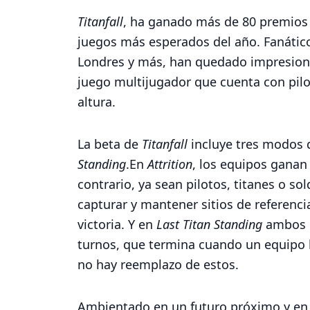
Titanfall
, ha ganado más de 80 premios d
juegos más esperados del año. Fanático
Londres y más, han quedado impresio
juego multijugador que cuenta con pilot
altura.
La beta de
Titanfall
incluye tres modos 
Standing
.En
Attrition
, los equipos ganan
contrario, ya sean pilotos, titanes o so
capturar y mantener sitios de referenc
victoria. Y en
Last Titan Standing
ambos e
turnos, que termina cuando un equipo h
no hay reemplazo de estos.
Ambientado en un futuro próximo y en u