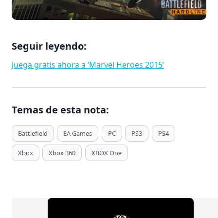
Seguir leyendo:
Juega gratis ahora a ‘Marvel Heroes 2015’
Temas de esta nota:
T
Battlefield
EA Games
PC
PS3
PS4
a
Xbox
Xbox 360
XBOX One
g
s
d
e
E