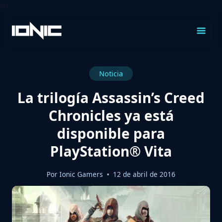
\n
Saltar
al
Contenido
Noticia
La trilogía Assassin’s Creed
Chronicles ya está
disponible para
PlayStation® Vita
Por
Ionic Gamers
12 de abril de 2016