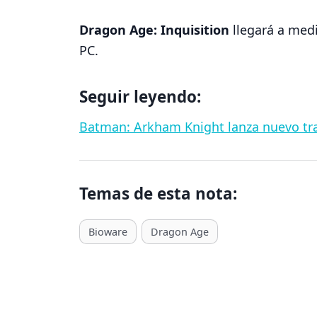
Dragon Age: Inquisition
llegará a med
PC.
Seguir leyendo:
Batman: Arkham Knight lanza nuevo tra
Temas de esta nota:
T
Bioware
Dragon Age
a
g
s
d