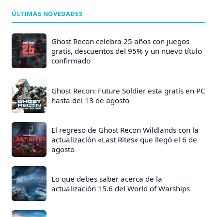
d
ÚLTIMAS NOVEDADES
e
E
Ghost Recon celebra 25 años con juegos
n
gratis, descuentos del 95% y un nuevo título
confirmado
t
r
a
Ghost Recon: Future Soldier esta gratis en PC
hasta del 13 de agosto
d
a
s
El regreso de Ghost Recon Wildlands con la
actualización «Last Rites» que llegó el 6 de
:
agosto
Lo que debes saber acerca de la
actualización 15.6 del World of Warships