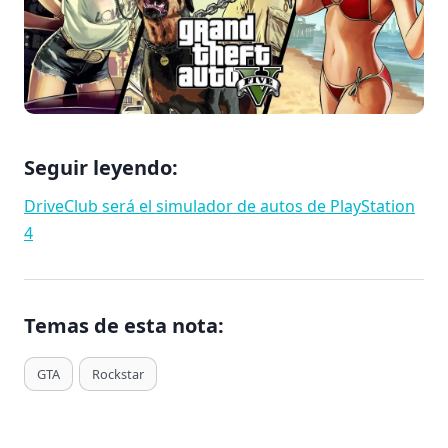
Seguir leyendo:
DriveClub será el simulador de autos de PlayStation
4
Temas de esta nota:
T
GTA
Rockstar
a
g
s