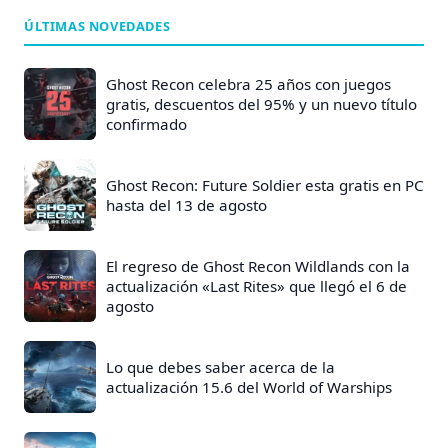
d
ÚLTIMAS NOVEDADES
e
E
Ghost Recon celebra 25 años con juegos
n
gratis, descuentos del 95% y un nuevo título
confirmado
t
r
a
Ghost Recon: Future Soldier esta gratis en PC
hasta del 13 de agosto
d
a
s
El regreso de Ghost Recon Wildlands con la
actualización «Last Rites» que llegó el 6 de
:
agosto
Lo que debes saber acerca de la
actualización 15.6 del World of Warships