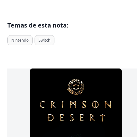
Temas de esta nota:
T
Nintendo
Switch
a
g
s
d
e
E
n
t
r
a
d
a