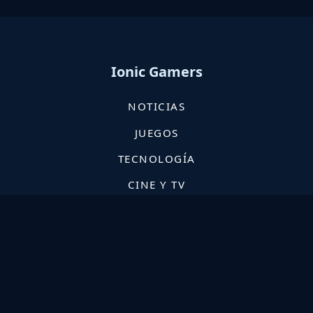
Ionic Gamers
NOTICIAS
JUEGOS
TECNOLOGÍA
CINE Y TV
PC
PS4
Ubisoft
XBOX One
Xbox
PS3
Xbox 360
PlayStation