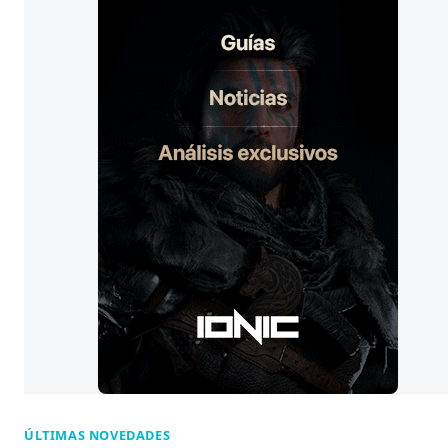
a
s
:
ÚLTIMAS NOVEDADES