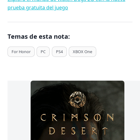
prueba gratuita del juego
Temas de esta nota:
T
For Honor
PC
PS4
XBOX One
a
g
s
d
e
E
n
t
r
a