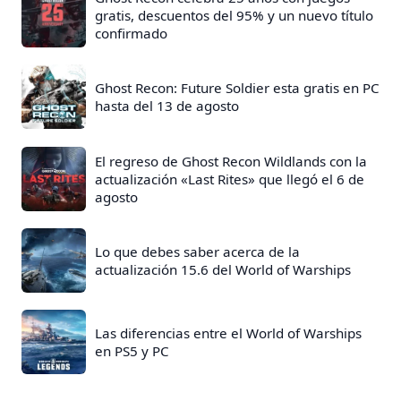
n
gratis, descuentos del 95% y un nuevo título
confirmado
t
r
a
Ghost Recon: Future Soldier esta gratis en PC
hasta del 13 de agosto
d
a
s
El regreso de Ghost Recon Wildlands con la
actualización «Last Rites» que llegó el 6 de
:
agosto
Lo que debes saber acerca de la
actualización 15.6 del World of Warships
Las diferencias entre el World of Warships
en PS5 y PC