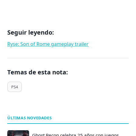
Seguir leyendo:
Ryse: Son of Rome gameplay trailer
Temas de esta nota:
T
PS4
a
g
s
d
ÚLTIMAS NOVEDADES
e
E
Ghost Recon celebra 25 años con juegos