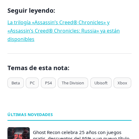
Seguir leyendo:
La trilogía «Assassin’s Creed® Chronicles» y
«Assassin’s Creed® Chronicles: Russia» ya están
disponibles
Temas de esta nota:
T
Beta
PC
PS4
The Division
Ubisoft
Xbox
a
g
s
d
ÚLTIMAS NOVEDADES
e
E
Ghost Recon celebra 25 años con juegos
n
gratis, descuentos del 95% y un nuevo título