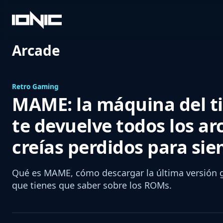
Saltar
al
Ionic
Contenido
Arcade
Gamers
Retro Gaming
MAME: la máquina del 
te devuelve todos los a
creías perdidos para si
Qué es MAME, cómo descargar la última versión gra
que tienes que saber sobre los ROMs.