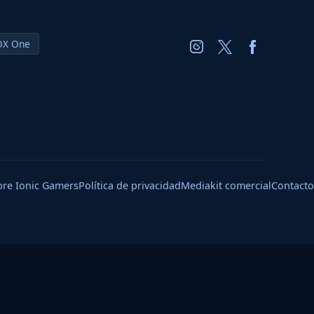
OX One
bre Ionic Gamers
Política de privacidad
Mediakit comercial
Contacto