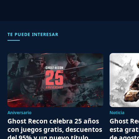
TE PUEDE INTERESAR
Aniversario
Noticia
Ghost Recon celebra 25 años
Ghost Rec
con juegos gratis, descuentos
esta grat
del 95% y un nuevo título
de agost