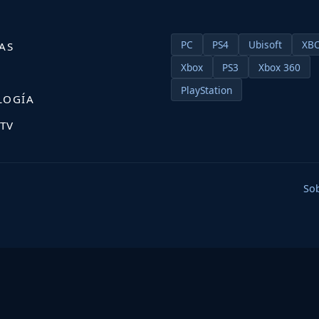
PC
PS4
Ubisoft
XB
AS
Xbox
PS3
Xbox 360
S
PlayStation
LOGÍA
 TV
So