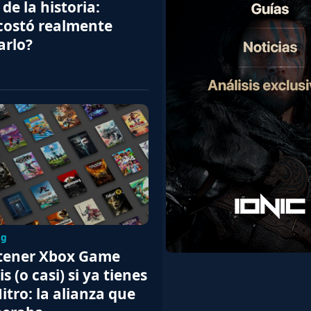
de la historia:
costó realmente
arlo?
ng
tener Xbox Game
s (o casi) si ya tienes
itro: la alianza que