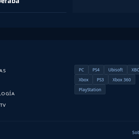
peraba
PC
PS4
Ubisoft
XB
AS
Xbox
PS3
Xbox 360
S
PlayStation
LOGÍA
 TV
So