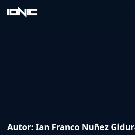
Saltar
al
Ionic
Contenido
Gamers
Autor: Ian Franco Nuñez Gidur