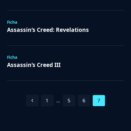
Ficha
Assassin’s Creed: Revelations
Ficha
Assassin’s Creed III
Navegación
Previous
1
…
5
6
7
de
Page
Página