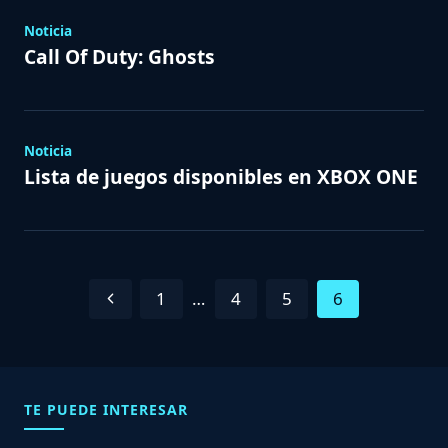
Noticia
Call Of Duty: Ghosts
Noticia
Lista de juegos disponibles en XBOX ONE
Navegación
Previous
1
…
4
5
6
de
Page
Página
TE PUEDE INTERESAR