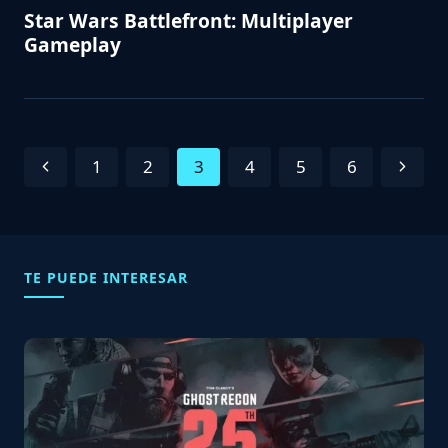
Star Wars Battlefront: Multiplayer
Gameplay
Navegación
Previous
Next
1
2
3
4
5
6
de
Page
Page
Página
TE PUEDE INTERESAR